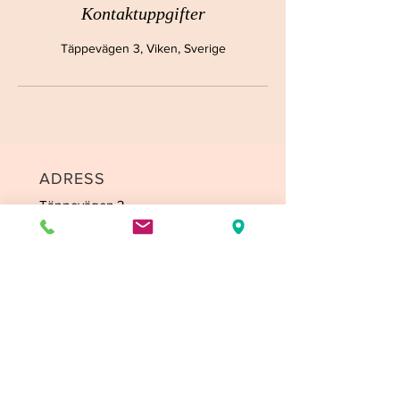
Kontaktuppgifter
n
Täppevägen 3, Viken, Sverige
ADRESS
Täppevägen 3
263 61 Viken
TELEFON
0703-116807