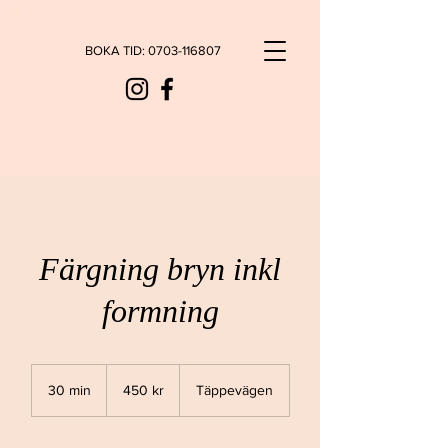
BOKA TID:
0703-116807
Färgning bryn inkl
formning
450
svenska
30 min
3
450 kr
Täppevägen
kronor
0
m
i